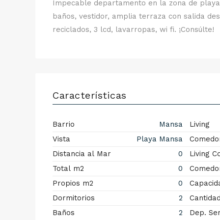
Impecable departamento en la zona de playa ma
baños, vestidor, amplia terraza con salida de
reciclados, 3 lcd, lavarropas, wi fi. ¡Consúlte!
Características
Barrio
Mansa
Living
Vista
Playa Mansa
Comedo
Distancia al Mar
0
Living 
Total m2
0
Comedor
Propios m2
0
Capacid
Dormitorios
2
Cantida
Baños
2
Dep. Ser