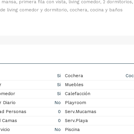
nsa, primera fila con vista, living comedor, 2 dormitorios,
sde living comedor y dormitorio, cochera, cocina y baños
Si
Cochera
Coc
r
Si
Muebles
Comedor
Si
Calefacción
 Diario
No
Playroom
ad Personas
0
Serv.Mucamas
d Camas
0
Serv.Playa
vicio
No
Piscina