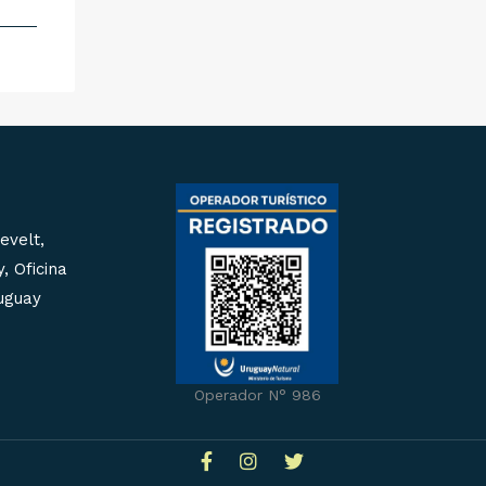
evelt,
, Oficina
ruguay
Operador N° 986