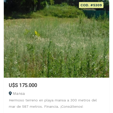
COD. #5309
U$S 175.000
Mansa
Hermoso terreno en playa mansa a 300 metros del
mar de 587 metros. Financia. ¡Consúltenos!