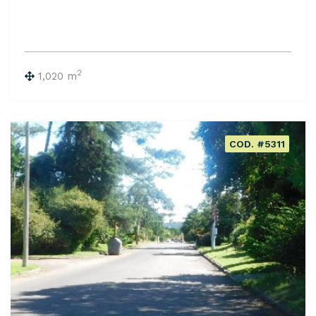
2
1,020 m
COD. #5311