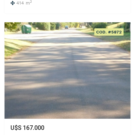
2
414 m
COD. #5872
U$S 167.000