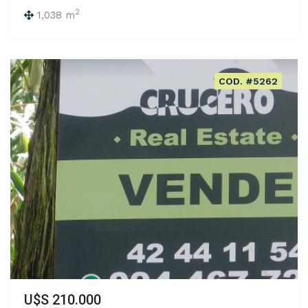
2
1,038 m
COD. #5262
U$S 210.000