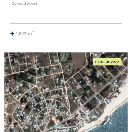
¡Consúltenos!
2
1,822 m
COD. #5152