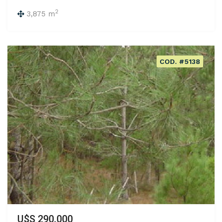
2
3,875 m
COD. #5138
U$S 290.000