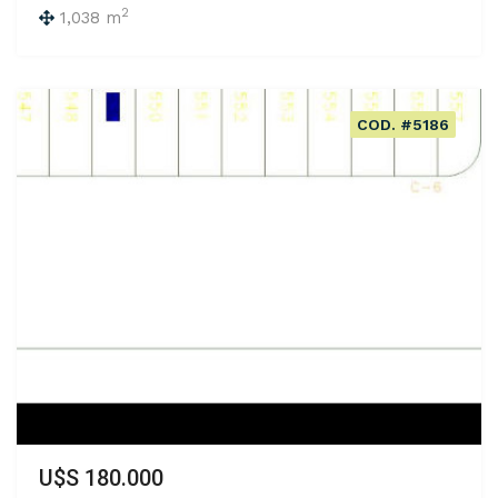
2
1,038 m
COD. #5186
U$S 180.000