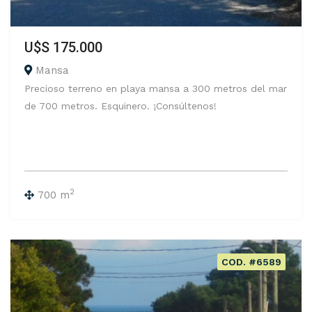
U$S 175.000
Mansa
Precioso terreno en playa mansa a 300 metros del mar
de 700 metros. Esquinero. ¡Consúltenos!
2
700 m
COD. #6589