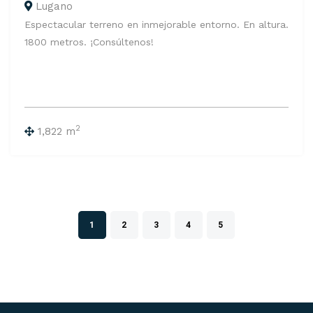
Lugano
Espectacular terreno en inmejorable entorno. En altura.
1800 metros. ¡Consúltenos!
2
1,822 m
1
2
3
4
5