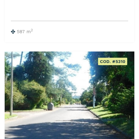
2
587 m
COD. #5310