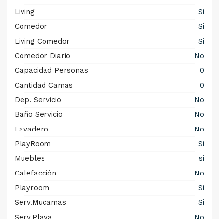
Living
Si
Comedor
Si
Living Comedor
Si
Comedor Diario
No
Capacidad Personas
0
Cantidad Camas
0
Dep. Servicio
No
Baño Servicio
No
Lavadero
No
PlayRoom
Si
Muebles
si
Calefacción
No
Playroom
Si
Serv.Mucamas
Si
Serv.Playa
No