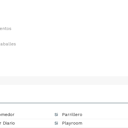
mentos
raballes
Comedor
Si
Parrillero
 Diario
Si
Playroom