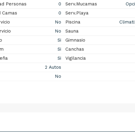
ad Personas
0
Serv.Mucamas
Opci
d Camas
0
Serv.Playa
vicio
No
Piscina
Climat
vicio
No
Sauna
o
Si
Gimnasio
om
Si
Canchas
Leña
Si
Vigilancia
2 Autos
No