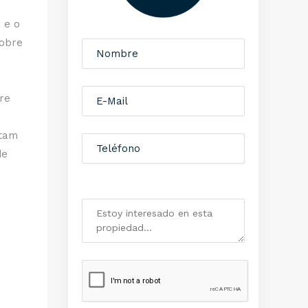
 e o
nobre
re
rtam
de