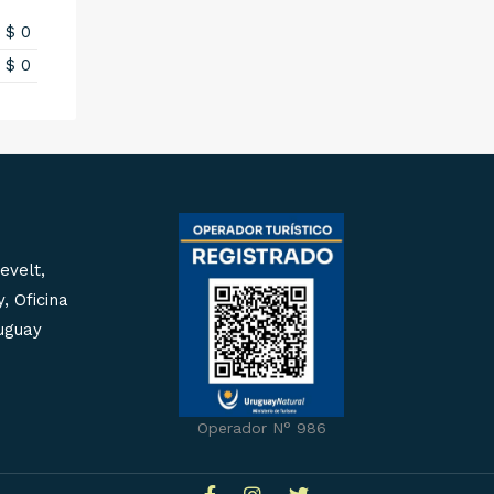
$ 0
$ 0
evelt,
, Oficina
ruguay
Operador N° 986