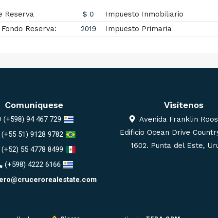
e Reserva
$ 0
Impuesto Inmobiliario
 Fondo Reserva:
2019
Impuesto Primaria
Comuníquese
Visítenos
(+598) 94 467 729
Avenida Franklin Roos
Edificio Ocean Drive Country
(+55 51) 9128 9782
1602. Punta del Este, U
(+52) 55 4778 8499
(+598) 4222 6166
ero@crucerorealestate.com