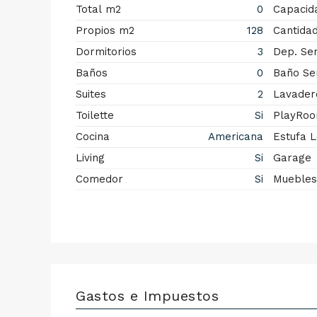
Total m2
0
Capacid
Propios m2
128
Cantida
Dormitorios
3
Dep. Ser
Baños
0
Baño Ser
Suites
2
Lavader
Toilette
Si
PlayRo
Cocina
Americana
Estufa 
Living
Si
Garage
Comedor
Si
Muebles
Gastos e Impuestos