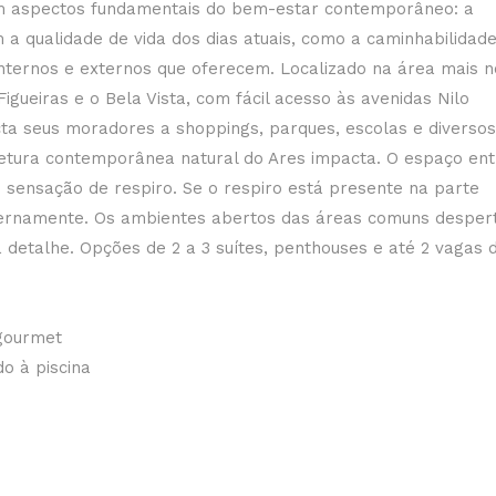
 em aspectos fundamentais do bem-estar contemporâneo: a
m a qualidade de vida dos dias atuais, como a caminhabilidade
internos e externos que oferecem. Localizado na área mais 
Figueiras e o Bela Vista, com fácil acesso às avenidas Nilo
a seus moradores a shoppings, parques, escolas e diversos
tetura contemporânea natural do Ares impacta. O espaço ent
e sensação de respiro. Se o respiro está presente na parte
ternamente. Os ambientes abertos das áreas comuns despe
etalhe. Opções de 2 a 3 suítes, penthouses e até 2 vagas 
 gourmet
o à piscina