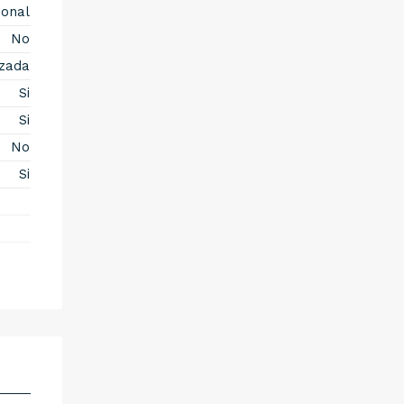
onal
No
izada
Si
Si
No
Si