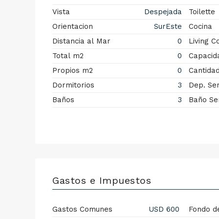
Vista
Despejada
Toilette
Orientacion
SurEste
Cocina
Distancia al Mar
0
Living 
Total m2
0
Capacid
Propios m2
0
Cantida
Dormitorios
3
Dep. Ser
Baños
3
Baño Ser
Gastos e Impuestos
Gastos Comunes
USD 600
Fondo d