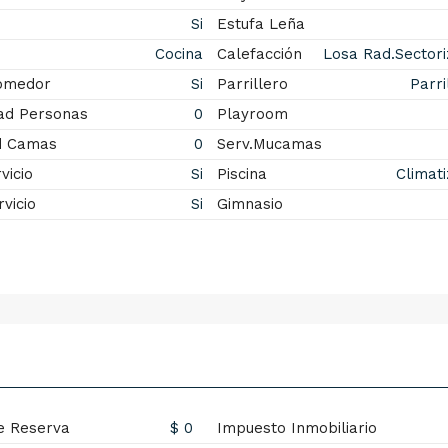
Si
Estufa Leña
Cocina
Calefacción
Losa Rad.Sector
Comedor
Si
Parrillero
Parri
ad Personas
0
Playroom
d Camas
0
Serv.Mucamas
vicio
Si
Piscina
Climat
vicio
Si
Gimnasio
e Reserva
$ 0
Impuesto Inmobiliario