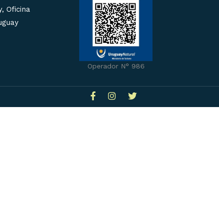
, Oficina
ruguay
Operador N° 986