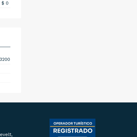
$ 0
3200
evelt,