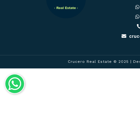
cruc
Crucero Real Estate © 2025
| De