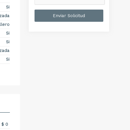
Si
izada
Enviar Solicitud
llero
Si
Si
izada
Si
$ 0