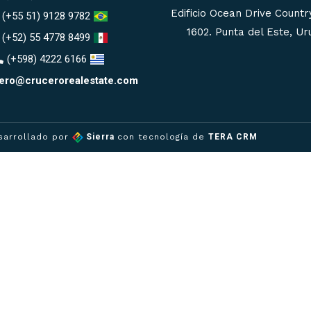
Edificio Ocean Drive Country
(+55 51) 9128 9782
1602. Punta del Este, U
(+52) 55 4778 8499
(+598) 4222 6166
ero@crucerorealestate.com
sarrollado por
Sierra
con tecnología de
TERA CRM