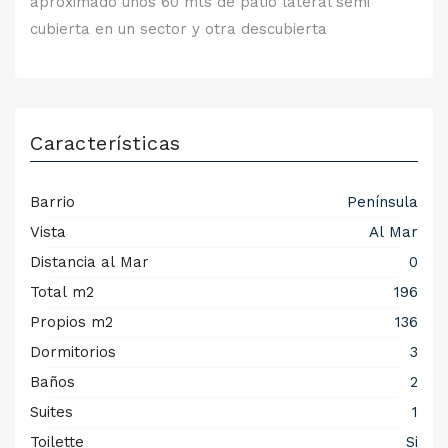
aproximado unos 60 mts de patio lateral semi
cubierta en un sector y otra descubierta
Características
Barrio
Península
Vista
Al Mar
Distancia al Mar
0
Total m2
196
Propios m2
136
Dormitorios
3
Baños
2
Suites
1
Toilette
Si